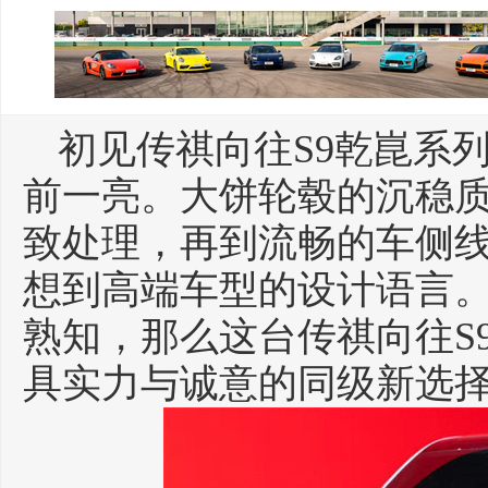
初见传祺向往S9乾崑系
前一亮。大饼轮毂的沉稳
致处理，再到流畅的车侧
想到高端车型的设计语言。
熟知，那么这台传祺向往S
具实力与诚意的同级新选