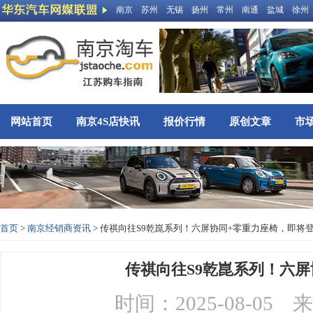
南京
苏州
无锡
扬州
常州
南通
盐城
徐州
网站首页
南京4S店快讯
报价行情
原创文章
市
首页
>
南京经销商资讯
> 传祺向往S9乾崑系列！六屏协同+零重力座椅，即将
传祺向往S9乾崑系列！六
时间：2025-08-0