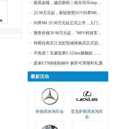
驭风金陵，越启新程｜南京河马Jeep门店盛大开业
25.98万元起，新锐智慧SUV问界M6正式上市
问界M6 25.98万元起正式上市，入门即Max+
预售价格39.98万元起，“MPV科技车皇”智界V9以颠覆性产品实力重塑MPV市场格局
特斯拉南京江北虹悦城体验店正式启幕，赋能浦口纯电新生活
不焦虑！五菱缤果S 525km旗舰款，做你的全能生活搭子
蔚来ET9持续热销中 购车可享限时礼遇
最新活动
奔驰周末淘车会
雷克萨斯周末淘车
会