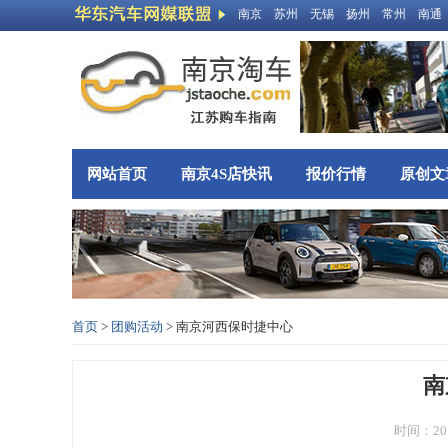
南京
苏州
无锡
扬州
常州
南通
网站首页
南京4S店快讯
报价行情
原创文
首页
>
团购活动
> 南京河西保时捷中心
南
时间：20