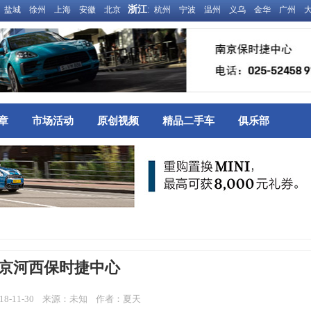
浙江
:
盐城
徐州
上海
安徽
北京
杭州
宁波
温州
义乌
金华
广州
章
市场活动
原创视频
精品二手车
俱乐部
京河西保时捷中心
18-11-30 来源：未知 作者：夏天