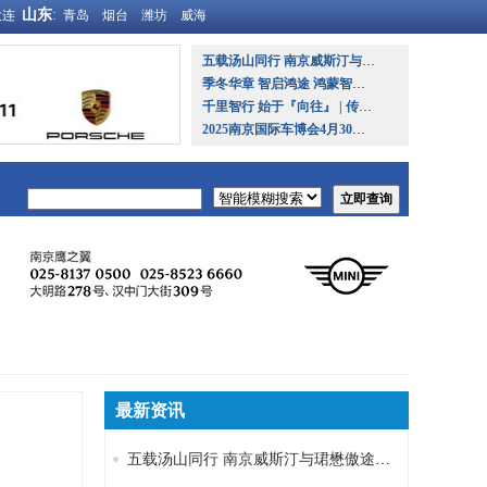
山东
:
大连
青岛
烟台
潍坊
威海
五载汤山同行 南京威斯汀与珺懋傲途格发布2026暑期全新度假矩阵
季冬华章 智启鸿途 鸿蒙智行试驾尊享试驾体验日南京站圆满落幕
千里智行 始于『向往』 | 传祺向往M8乾崑系列上市发布会南京站圆满落幕！
2025南京国际车博会4月30日盛大开幕
最新资讯
五载汤山同行 南京威斯汀与珺懋傲途格发布2026暑期全新度假矩阵