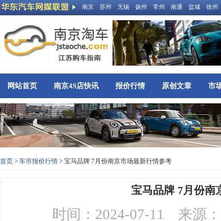
南京
苏州
无锡
扬州
常州
南通
盐城
徐州
网站首页
南京4S店快讯
报价行情
原创文章
市
首页
>
车市报价行情
> 宝马品牌 7月份南京市场最新行情参考
宝马品牌 7月份
时间：2024-07-11 