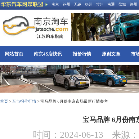
南京
苏州
无锡
扬州
常州
南通
盐城
徐州
网站首页
南京4S店快讯
报价行情
原创文章
市
首页
>
车市报价行情
> 宝马品牌 6月份南京市场最新行情参考
宝马品牌 6月份
时间：2024-06-13 