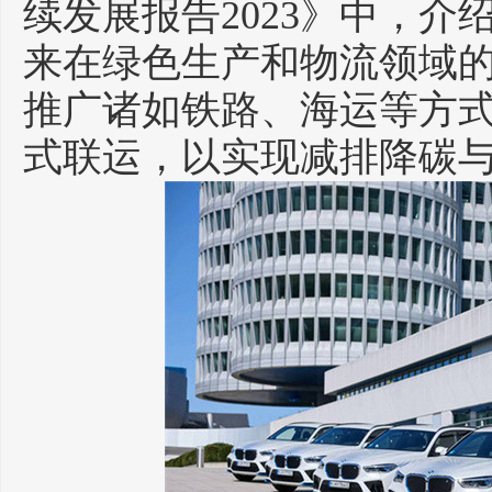
续发展报告2023》中，
来在绿色生产和物流领域
推广诸如铁路、海运等方
式联运，以实现减排降碳