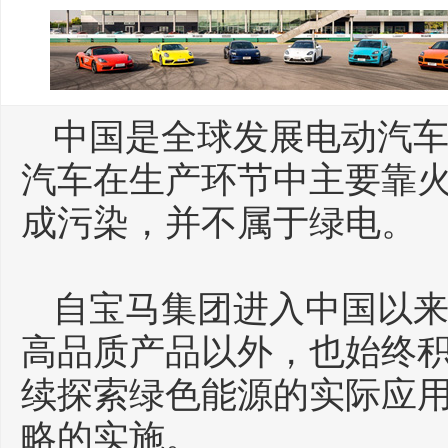
中国是全球发展电动汽
汽车在生产环节中主要靠
成污染，并不属于绿电。
自宝马集团进入中国以
高品质产品以外，也始终
续探索绿色能源的实际应
略的实施。