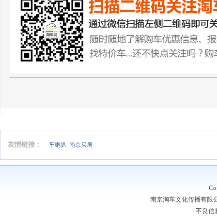
友情链接：
车喇叭
南京买房
Co
南京淘车文化传播有限公司
不良信息