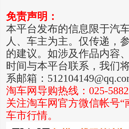
免责声明：
本平台发布的信息限于汽
人、车主为主。仅传递，
的建议。如涉及作品内容
时间与本平台联系，我们
系邮箱：512104149@qq.c
淘车网导购热线：025-588271
关注淘车网官方微信帐号“
车市行情。