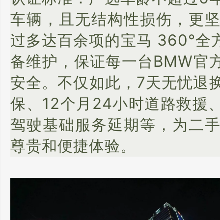
车辆，且无结构性损伤，更
过多达百余项的宝马 360°
备维护，保证每一台BMW官
安全。不仅如此，7天无忧退
保、12个月24小时道路救
驾驶基础服务延期等，为二
尊贵和便捷体验。