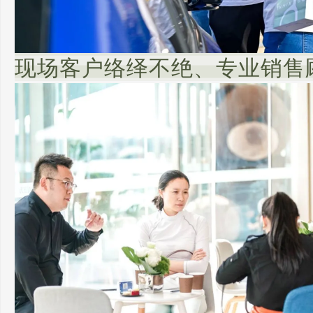
现场客户络绎不绝、专业销售