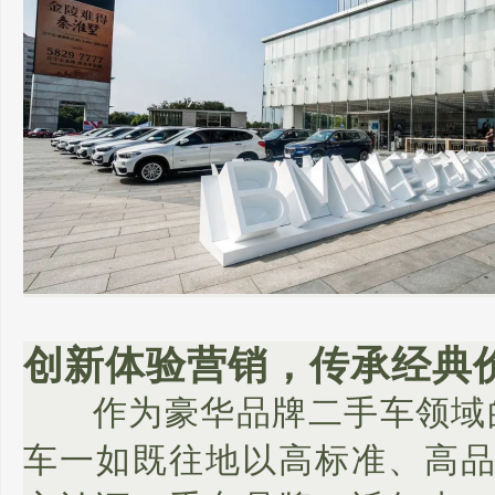
创新体验营销，传承经典
作为豪华品牌二手车领域的
车一如既往地以高标准、高