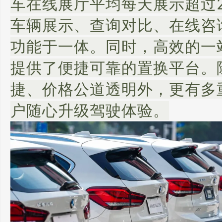
车在线展厅平均每天展示超过2
车辆展示、查询对比、在线咨
功能于一体。同时，高效的一
提供了便捷可靠的置换平台。
捷、价格公道透明外，更有多
户随心升级驾驶体验。